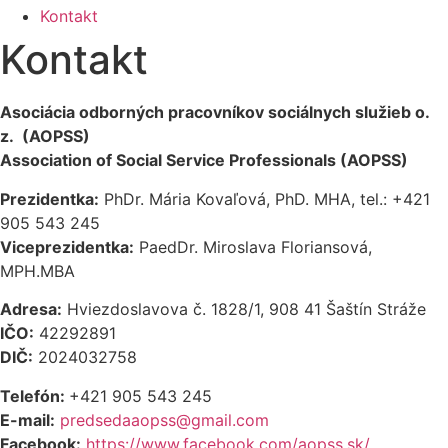
Kontakt
Kontakt
Asociácia odborných pracovníkov sociálnych služieb o.
z. (AOPSS)
Association of Social Service Professionals (AOPSS)
Prezidentka:
PhDr. Mária Kovaľová, PhD. MHA, tel.: +421
905 543 245
Viceprezidentka:
PaedDr. Miroslava Floriansová,
MPH.MBA
Adresa:
Hviezdoslavova č. 1828/1, 908 41 Šaštín Stráže
IČO:
42292891
DIČ:
2024032758
Telefón:
+421 905 543 245
E-mail:
predsedaaopss@gmail.com
Facebook:
https://www.facebook.com/aopss.sk/